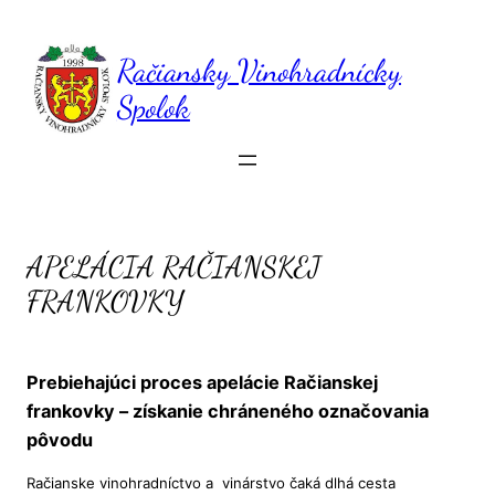
Prejsť
na
obsah
Račiansky Vinohradnícky
Spolok
APELÁCIA RAČIANSKEJ
FRANKOVKY
Prebiehajúci proces apelácie Račianskej
frankovky – získanie chráneného označovania
pôvodu
Račianske vinohradníctvo a vinárstvo čaká dlhá cesta