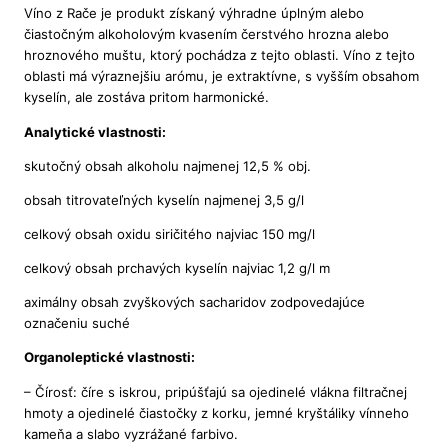
Víno z Rače je produkt získaný výhradne úplným alebo
čiastočným alkoholovým kvasením čerstvého hrozna alebo
hroznového muštu, ktorý pochádza z tejto oblasti. Víno z tejto
oblasti má výraznejšiu arómu, je extraktívne, s vyšším obsahom
kyselín, ale zostáva pritom harmonické.
Analytické vlastnosti:
skutočný obsah alkoholu najmenej 12,5 % obj.
obsah titrovateľných kyselín najmenej 3,5 g/l
celkový obsah oxidu siričitého najviac 150 mg/l
celkový obsah prchavých kyselín najviac 1,2 g/l m
aximálny obsah zvyškových sacharidov zodpovedajúce
označeniu suché
Organoleptické vlastnosti:
– Čírosť: číre s iskrou, pripúšťajú sa ojedinelé vlákna filtračnej
hmoty a ojedinelé čiastočky z korku, jemné kryštáliky vínneho
kameňa a slabo vyzrážané farbivo.