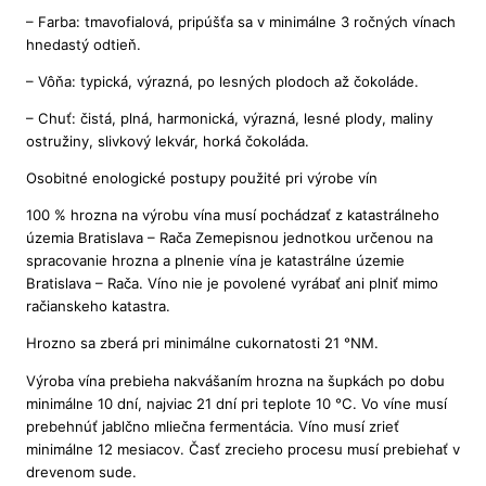
– Farba: tmavofialová, pripúšťa sa v minimálne 3 ročných vínach
hnedastý odtieň.
– Vôňa: typická, výrazná, po lesných plodoch až čokoláde.
– Chuť: čistá, plná, harmonická, výrazná, lesné plody, maliny
ostružiny, slivkový lekvár, horká čokoláda.
Osobitné enologické postupy použité pri výrobe vín
100 % hrozna na výrobu vína musí pochádzať z katastrálneho
územia Bratislava – Rača Zemepisnou jednotkou určenou na
spracovanie hrozna a plnenie vína je katastrálne územie
Bratislava – Rača. Víno nie je povolené vyrábať ani plniť mimo
račianskeho katastra.
Hrozno sa zberá pri minimálne cukornatosti 21 °NM.
Výroba vína prebieha nakvášaním hrozna na šupkách po dobu
minimálne 10 dní, najviac 21 dní pri teplote 10 °C. Vo víne musí
prebehnúť jablčno mliečna fermentácia. Víno musí zrieť
minimálne 12 mesiacov. Časť zrecieho procesu musí prebiehať v
drevenom sude.