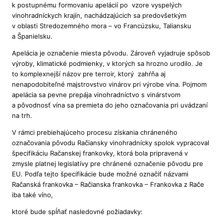
k postupnému formovaniu apelácií po vzore vyspelých
vinohradníckych krajín, nachádzajúcich sa predovšetkým
v oblasti Stredozemného mora – vo Francúzsku, Taliansku
a Španielsku.
Apelácia je označenie miesta pôvodu. Zároveň vyjadruje spôsob
výroby, klimatické podmienky, v ktorých sa hrozno urodilo. Je
to komplexnejší názov pre terroir, ktorý zahŕňa aj
nenapodobiteľné majstrovstvo vinárov pri výrobe vína. Pojmom
apelácia sa pevne prepája vinohradníctvo s vinárstvom
a pôvodnosť vína sa premieta do jeho označovania pri uvádzaní
na trh.
V rámci prebiehajúceho procesu získania chráneného
označovania pôvodu Račiansky vinohradnícky spolok vypracoval
špecifikáciu Račanskej frankovky, ktorá bola pripravená v
zmysle platnej legislatívy pre chránené označenie pôvodu pre
EU. Podľa tejto špecifikácie bude možné označiť názvami
Račanská frankovka – Račianska frankovka – Frankovka z Rače
iba také víno,
ktoré bude spĺňať nasledovné požiadavky: