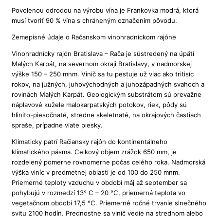
Povolenou odrodou na výrobu vína je Frankovka modrá, ktorá
musí tvoriť 90 % vína s chráneným označením pôvodu.
Zemepisné údaje o Račanskom vinohradníckom rajóne
Vinohradnícky rajón Bratislava – Rača je sústredený na úpätí
Malých Karpát, na severnom okraji Bratislavy, v nadmorskej
výške 150 – 250 mnm. Vinič sa tu pestuje už viac ako tritisíc
rokov, na južných, juhovýchodných a juhozápadných svahoch a
rovinách Malých Karpát. Geologickým substrátom sú prevažne
náplavové kužele malokarpatských potokov, riek, pôdy sú
hlinito-piesočnaté, stredne skeletnaté, na okrajových častiach
spraše, prípadne viate piesky.
Klimaticky patrí Račiansky rajón do kontinentálneho
klimatického pásma. Celkový objem zrážok 650 mm, je
rozdelený pomerne rovnomerne počas celého roka. Nadmorská
výška viníc v predmetnej oblasti je od 100 do 250 mnm.
Priemerné teploty vzduchu v období máj až september sa
pohybujú v rozmedzí 13° C – 20 °C, priemerná teplota vo
vegetačnom období 17,5 °C. Priemerné ročné trvanie slnečného
svitu 2100 hodín. Prednostne sa vinič vedie na strednom alebo