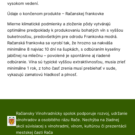
vysokom vedení.
Údaje o končenom produkte – Račanskej frankovke
Mierne klimatické podmienky a zloženie pôdy vytvárajú
optimálne predpoklady k produkovaniu bohatých vín s vyššou
buketnosťou, predovšetkým pre odrodu Frankovka modrá.
Račanská frankovka sa vyrobí tak, že hrozno sa nakváša
minimálne 8 najviac 10 dní na šupkách, s odbúraním kyseliny
jablčnej na mliečnu – povolené je spontánne aj riadené
odbúranie. Vína sú typické vyššou extraktívnosťou, musia zrieť
minimálne 1 rok, z toho časť zrenia musí prebiehať v sude,
vykazujú zamatovú hladkosť a plnosť.
Račiansky Vinohradnícky spolok podporuje rozvoj, udržanie
vinohradov a osobitého rázu Rače. Nechýba na žiadnej
akcii súvisiacej s vinohradmi, vínom, kultúrou či prezentácii
mestskej časti Rača