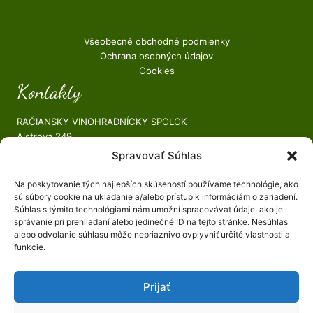
Všeobecné obchodné podmienky
Ochrana osobných údajov
Cookies
Kontakty
RAČIANSKY VINOHRADNÍCKY SPOLOK
Alstrova 249
Bratislava, 831 06
Spravovať Súhlas
Web – https://www.rvspolok.sk/​
Facebook –
https://www.facebook.com/racianskyspolok
Na poskytovanie tých najlepších skúseností používame technológie, ako
Instagram –
#racianskyvinohradnickyspolok
sú súbory cookie na ukladanie a/alebo prístup k informáciám o zariadení.
Predseda spolku
Súhlas s týmito technológiami nám umožní spracovávať údaje, ako je
správanie pri prehliadaní alebo jedinečné ID na tejto stránke. Nesúhlas
alebo odvolanie súhlasu môže nepriaznivo ovplyvniť určité vlastnosti a
Lukáš HULANSKÝ st.
funkcie.
Email: predseda@rvspolok.sk
Telefónne číslo: +421 903 723 592
Prijať
Tajomník spolku