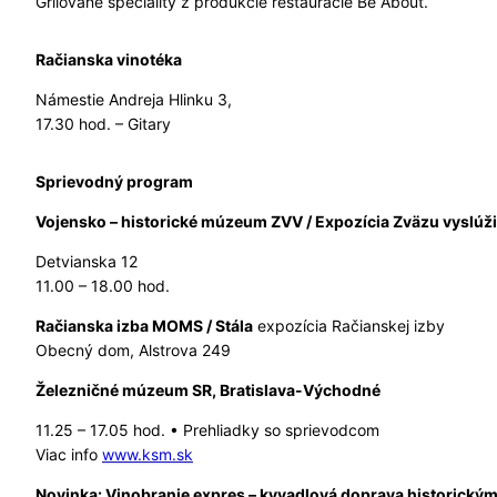
Grilované špeciality z produkcie reštaurácie Be About.
Račianska vinotéka
Námestie Andreja Hlinku 3,
17.30 hod. – Gitary
Sprievodný program
Vojensko – historické múzeum ZVV / Expozícia Zväzu vyslúžil
Detvianska 12
11.00 – 18.00 hod.
Račianska izba MOMS / Stála
expozícia Račianskej izby
Obecný dom, Alstrova 249
Železničné múzeum SR, Bratislava-Východné
11.25 – 17.05 hod. • Prehliadky so sprievodcom
Viac info
www.ksm.sk
Novinka: Vinobranie expres – kyvadlová doprava historick