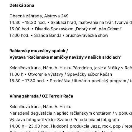
Detská zóna
Obecná záhrada, Alstrova 249
14.30 – 18.30 hod. • Skákací hrad, maľovanie na tvár, tvorivé d
15.00 hod. • Divadlo SpozaVoza: „Dobrý deň, pán Grimm!“
17.00 hod. • Sranda Banda / bruchovravecká show
Račiansky muzeálny spolok /
Výstava “Račianske mamičky navždy v našich srdciach”
Koloničova kúria, Nám. A. Hlinku Pôrodnica, jasle a škôlky v Rač
11.00 h • Otvorenie výstavy / Spevácky súbor Račan
16.30 – 17.30 hod. • Prednáška / literárno-poetický program
Vínna záhrada / OZ Terroir Rača
Koloničova kúria, Nám. A. Hlinku
Neriadená degustácia Naprieč račianskym chotárom / v ponuke 
Výstava fotografií Viktor Szabo / Príroda očami fotografa
14.00 h – 23.00 hod. Hudobná produkcia Jazz, rock, pop / re