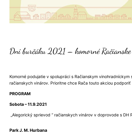
Dni burčáku 2021 – komorné Račianske 
Komorné podujatie v spolupráci s Račianskym vinohradníckym sp
račianskych vinárov. Prioritne chce Rača touto akciou podporiť
PROGRAM
Sobota – 11.9.2021
„Alegorický sprievod “ račianskych vinárov v doprovode s DH
Park J. M. Hurbana