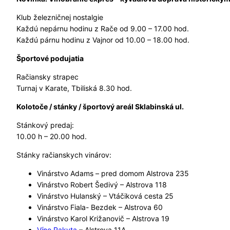
Klub železničnej nostalgie
Každú nepárnu hodinu z Rače od 9.00 – 17.00 hod.
Každú párnu hodinu z Vajnor od 10.00 – 18.00 hod.
Športové podujatia
Račiansky strapec
Turnaj v Karate, Tbiliská 8.30 hod.
Kolotoče / stánky / športový areál Sklabinská ul.
Stánkový predaj:
10.00 h – 20.00 hod.
Stánky račianskych vinárov:
Vinárstvo Adams – pred domom Alstrova 235
Vinárstvo Robert Šedivý – Alstrova 118
Vinárstvo Hulanský – Vtáčiková cesta 25
Vinárstvo Fiala- Bezdek – Alstrova 60
Vinárstvo Karol Križanovič – Alstrova 19
Víno Rakyta
– Alstrova 11A