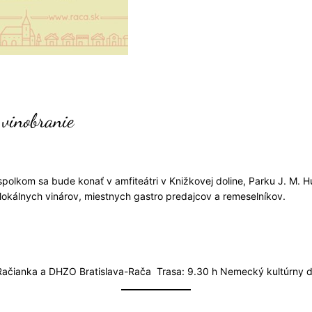
vinobranie
olkom sa bude konať v amfiteátri v Knižkovej doline, Parku J. M. Hu
 lokálnych vinárov, miestnych gastro predajcov a remeselníkov.
 Račianka a DHZO Bratislava-Rača Trasa: 9.30 h Nemecký kultúrny 