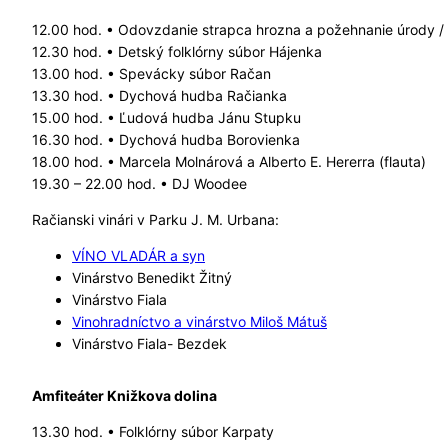
12.00 hod. • Odovzdanie strapca hrozna a požehnanie úrody /
12.30 hod. • Detský folklórny súbor Hájenka
13.00 hod. • Spevácky súbor Račan
13.30 hod. • Dychová hudba Račianka
15.00 hod. • Ľudová hudba Jánu Stupku
16.30 hod. • Dychová hudba Borovienka
18.00 hod. • Marcela Molnárová a Alberto E. Hererra (flauta)
19.30 – 22.00 hod. • DJ Woodee
Račianski vinári v Parku J. M. Urbana:
VÍNO VLADÁR a syn
Vinárstvo Benedikt Žitný
Vinárstvo Fiala
Vinohradníctvo a vinárstvo Miloš Mátuš
Vinárstvo Fiala- Bezdek
Amfiteáter Knižkova dolina
13.30 hod. • Folklórny súbor Karpaty