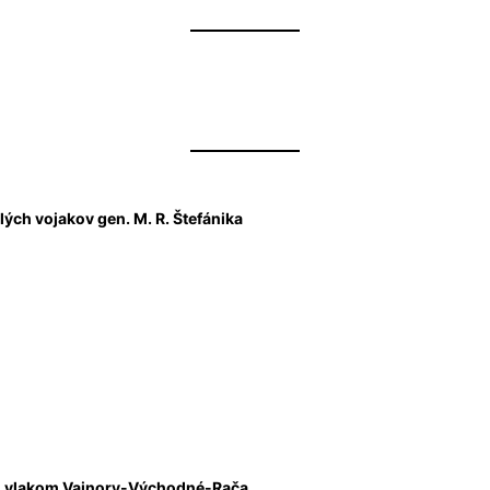
ých vojakov gen. M. R. Štefánika
ým vlakom Vajnory-Východné-Rača