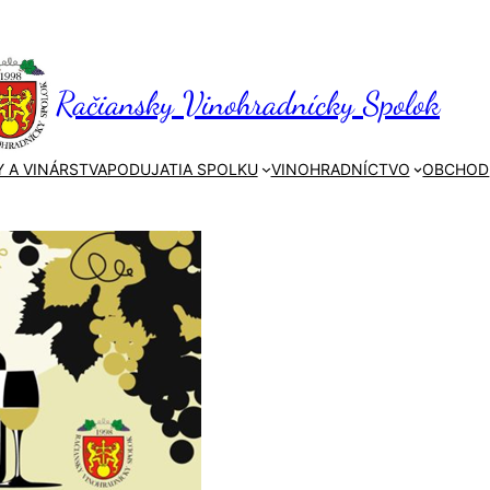
Račiansky Vinohradnícky Spolok
 A VINÁRSTVA
PODUJATIA SPOLKU
VINOHRADNÍCTVO
OBCHOD