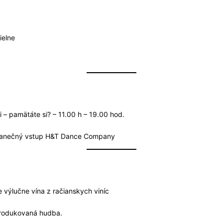
ielne
i – pamätáte si? – 11.00 h – 19.00 hod.
 / tanečný vstup H&T Dance Company
výlučne vína z račianskych viníc
produkovaná hudba.