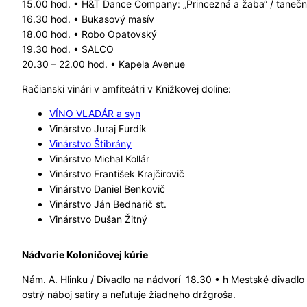
15.00 hod. • H&T Dance Company: „Princezná a žaba“ / tanečná
16.30 hod. • Bukasový masív
18.00 hod. • Robo Opatovský
19.30 hod. • SALCO
20.30 – 22.00 hod. • Kapela Avenue
Račianski vinári v amfiteátri v Knižkovej doline:
VÍNO VLADÁR a syn
Vinárstvo Juraj Furdík
Vinárstvo Štibrány
Vinárstvo Michal Kollár
Vinárstvo František Krajčirovič
Vinárstvo Daniel Benkovič
Vinárstvo Ján Bednarič st.
Vinárstvo Dušan Žitný
Nádvorie Koloničovej kúrie
Nám. A. Hlinku / Divadlo na nádvorí 18.30 • h Mestské divadlo
ostrý náboj satiry a neľutuje žiadneho držgroša.