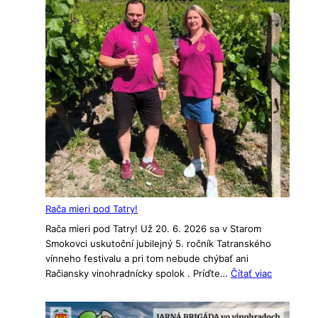
Rača mieri pod Tatry!
Rača mieri pod Tatry! Už 20. 6. 2026 sa v Starom
Smokovci uskutoční jubilejný 5. ročník Tatranského
vínneho festivalu a pri tom nebude chýbať ani
:
Račiansky vinohradnícky spolok . Príďte…
Čítať viac
Rača
mieri
pod