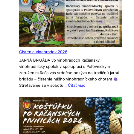
Tatry!
Čistenie vinohradov 2026
JARNÁ BRIGÁDA vo vinohradoch Račiansky
vinohradnícky spolok v spolupráci s Poľovníckym
združením Rača vás srdečne pozýva na tradičnú jarnú
brigádu – čistenie nášho vinohradníckeho chotára
:
Stretávame sa v sobotu…
Čítať viac
Čistenie
vinohradov
2026