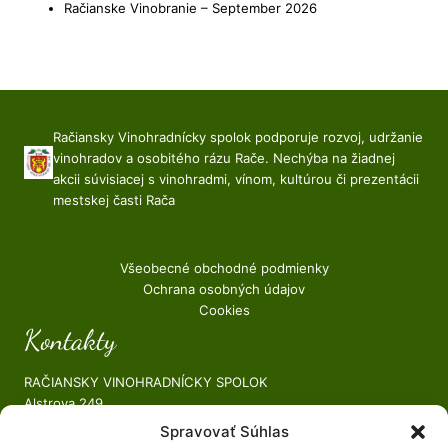
Račianske Vinobranie – September 2026
Račiansky Vinohradnícky spolok podporuje rozvoj, udržanie
vinohradov a osobitého rázu Rače. Nechýba na žiadnej
akcii súvisiacej s vinohradmi, vínom, kultúrou či prezentácii
mestskej časti Rača
Všeobecné obchodné podmienky
Ochrana osobných údajov
Cookies
Kontakty
RAČIANSKY VINOHRADNÍCKY SPOLOK
Alstrova 249
Bratislava, 831 06
Spravovať Súhlas
Web – https://www.rvspolok.sk/​