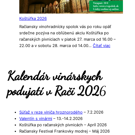
Koštúfka 2026
Račiansky vinohradnícky spolok vás po roku opäť
srdečne pozýva na obľúbenú akciu Koštúfka po
račanských pivniciach v piatok 27. marca od 16.00 –
:
22.00 a v sobotu 28. marca od 14.00…
Čítať viac
Koštúfka
2026
Kalendár vinárskych
podujatí v Rači 202
6
Súťaž v reze viniča hroznorodého
– 7.2.2026
Valentín s vinármi
– 13.-14.2.2026
Koštúfka po račanských pivnicách – Apríl 2026
Račiansky Festival Frankovky modrej – Máj 2026