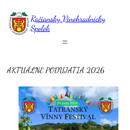
Prejsť
na
obsah
Račiansky Vinohradnícky
Spolok
AKTUÁLNE PODUJATIA 2026