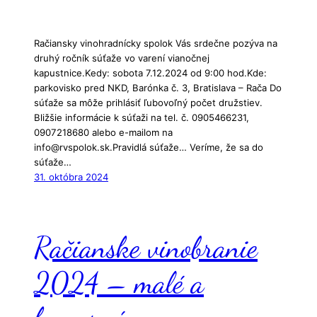
Račiansky vinohradnícky spolok Vás srdečne pozýva na
druhý ročník súťaže vo varení vianočnej
kapustnice.Kedy: sobota 7.12.2024 od 9:00 hod.Kde:
parkovisko pred NKD, Barónka č. 3, Bratislava – Rača Do
súťaže sa môže prihlásiť ľubovoľný počet družstiev.
Bližšie informácie k súťaži na tel. č. 0905466231,
0907218680 alebo e-mailom na
info@rvspolok.sk.Pravidlá súťaže… Veríme, že sa do
súťaže…
31. októbra 2024
Račianske vinobranie
2024 – malé a