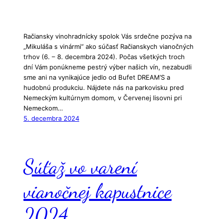
Račiansky vinohradnícky spolok Vás srdečne pozýva na
„Mikuláša s vinármi“ ako súčasť Račianskych vianočných
trhov (6. – 8. decembra 2024). Počas všetkých troch
dní Vám ponúkneme pestrý výber našich vín, nezabudli
sme ani na vynikajúce jedlo od Bufet DREAM’S a
hudobnú produkciu. Nájdete nás na parkovisku pred
Nemeckým kultúrnym domom, v Červenej lisovni pri
Nemeckom…
5. decembra 2024
Súťaž vo varení
vianočnej kapustnice
2024