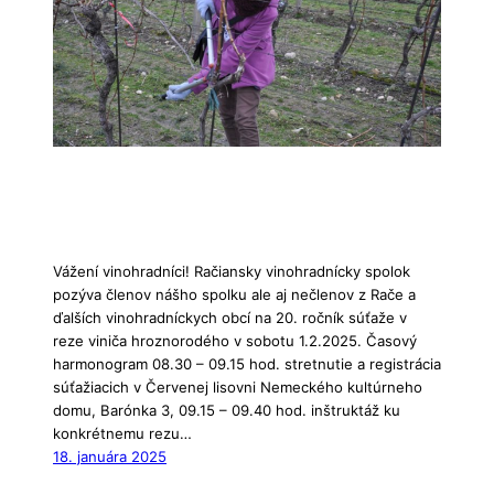
Vážení vinohradníci! Račiansky vinohradnícky spolok
pozýva členov nášho spolku ale aj nečlenov z Rače a
ďalších vinohradníckych obcí na 20. ročník súťaže v
reze viniča hroznorodého v sobotu 1.2.2025. Časový
harmonogram 08.30 – 09.15 hod. stretnutie a registrácia
súťažiacich v Červenej lisovni Nemeckého kultúrneho
domu, Barónka 3, 09.15 – 09.40 hod. inštruktáž ku
konkrétnemu rezu…
18. januára 2025