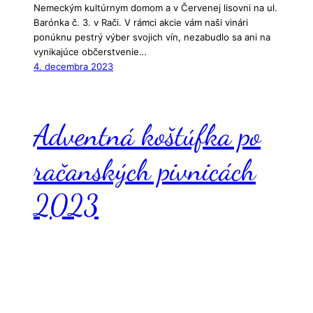
Nemeckým kultúrnym domom a v Červenej lisovni na ul.
Barónka č. 3. v Rači. V rámci akcie vám naši vinári
ponúknu pestrý výber svojich vín, nezabudlo sa ani na
vynikajúce občerstvenie…
4. decembra 2023
Adventná koštúfka po
račanských pivnicách
2023