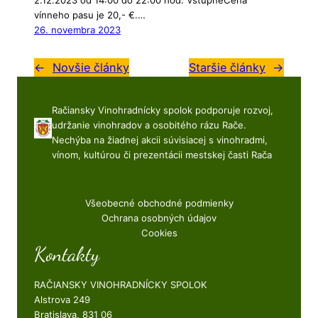
2.12.2023 od 14:00 do 22:00 hod. VstupnéCena
vínneho pasu je 20,- €.…
26. novembra 2023
←
Novšie články
Staršie články
→
Račiansky Vinohradnícky spolok podporuje rozvoj,
udržanie vinohradov a osobitého rázu Rače.
Nechýba na žiadnej akcii súvisiacej s vinohradmi,
vínom, kultúrou či prezentácii mestskej časti Rača
Všeobecné obchodné podmienky
Ochrana osobných údajov
Cookies
Kontakty
RAČIANSKY VINOHRADNÍCKY SPOLOK
Alstrova 249
Bratislava, 831 06