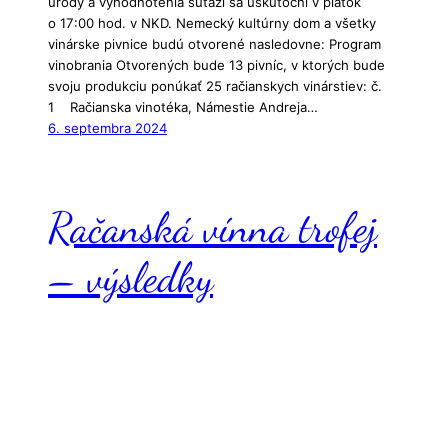
úrody a vyhodnotenia súťaží sa uskutoční v piatok
o 17:00 hod. v NKD. Nemecký kultúrny dom a všetky
vinárske pivnice budú otvorené nasledovne: Program
vinobrania Otvorených bude 13 pivníc, v ktorých bude
svoju produkciu ponúkať 25 račianskych vinárstiev: č.
1 Račianska vinotéka, Námestie Andreja…
6. septembra 2024
Račanská vínna trofej
– výsledky