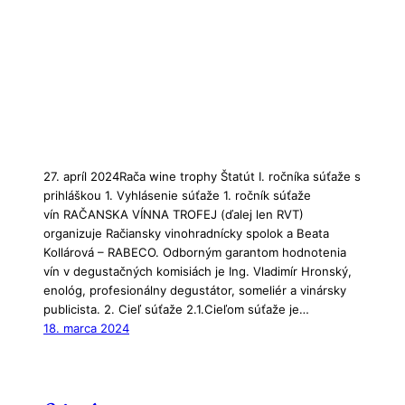
27. apríl 2024Rača wine trophy Štatút I. ročníka súťaže s
prihláškou 1. Vyhlásenie súťaže 1. ročník súťaže
vín RAČANSKA VÍNNA TROFEJ (ďalej len RVT)
organizuje Račiansky vinohradnícky spolok a Beata
Kollárová – RABECO. Odborným garantom hodnotenia
vín v degustačných komisiách je Ing. Vladimír Hronský,
enológ, profesionálny degustátor, someliér a vinársky
publicista. 2. Cieľ súťaže 2.1.Cieľom súťaže je…
18. marca 2024