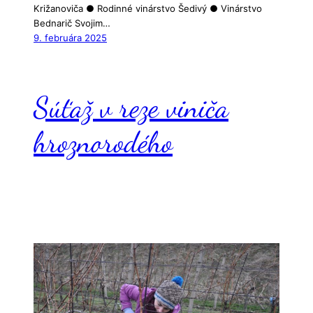
Križanoviča ● Rodinné vinárstvo Šedivý ● Vinárstvo
Bednarič Svojim…
9. februára 2025
Súťaž v reze viniča
hroznorodého